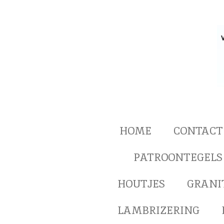
Ga
direct
naar
de
hoofdinhoud
HOME
CONTACT
PATROONTEGELS
HOUTJES
GRANI
LAMBRIZERING