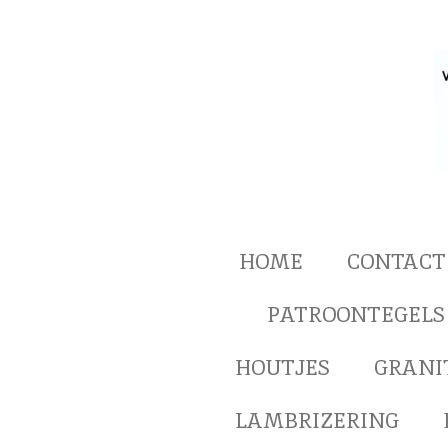
Ga
direct
naar
de
hoofdinhoud
HOME
CONTACT
PATROONTEGELS
HOUTJES
GRANI
LAMBRIZERING