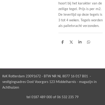
hoort bij het karakter van de
zellige tegel. Prijs is per m2.
De levertijd op deze tegels is
3 tot 4 weken. Tegels worden
als palletvracht verzonden.
D
D
S
D
e
e
h
e
l
e
a
l
e
l
r
e
n
e
n
KvK Rotterdam 23091672 - BTW NR NL 8077 16 017 B01 -
vestigingsadres Oost Voorgors 123 Middelharnis - magazijn in
Achthuizen
tel 0187 489 000 of 06 532 235 79