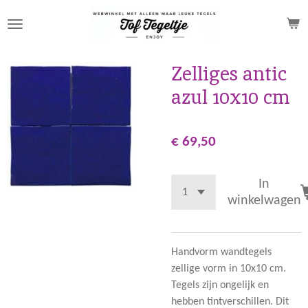
Ga
direct
naar
de
Zelliges antic
hoofdinhoud
azul 10x10 cm
€ 69,50
In
winkelwagen
Handvorm wandtegels
zellige vorm in 10x10 cm.
Tegels zijn ongelijk en
hebben tintverschillen. Dit