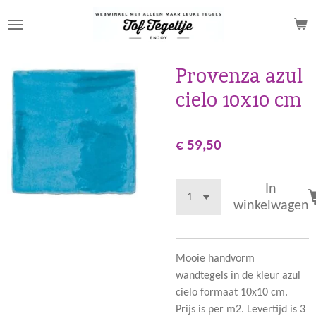
Ga
direct
naar
de
Provenza azul
hoofdinhoud
cielo 10x10 cm
€ 59,50
In
winkelwagen
Mooie handvorm
wandtegels in de kleur azul
cielo formaat 10x10 cm.
Prijs is per m2. Levertijd is 3