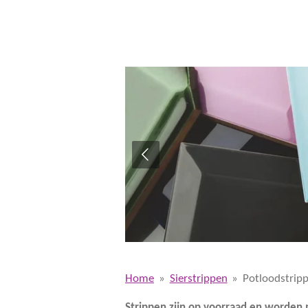
Home
»
Sierstrippen
»
Potloodstrip
Strippen zijn op voorraad en worden