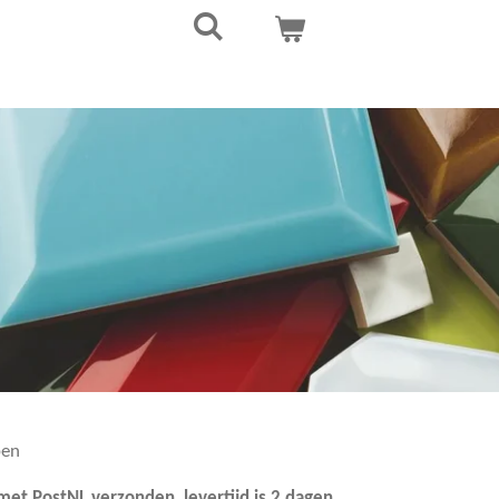
pen
 met PostNL
verzonden, levertijd is 2 dagen.