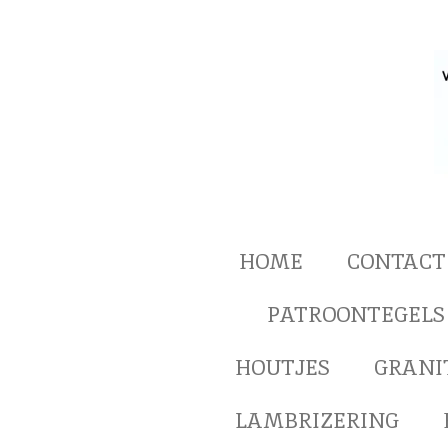
Ga
direct
naar
de
hoofdinhoud
HOME
CONTACT
PATROONTEGELS
HOUTJES
GRANI
LAMBRIZERING