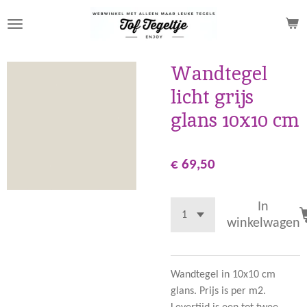
Ga
direct
naar
de
Wandtegel
hoofdinhoud
licht grijs
glans 10x10 cm
€ 69,50
In
winkelwagen
Wandtegel in 10x10 cm
glans. Prijs is per m2.