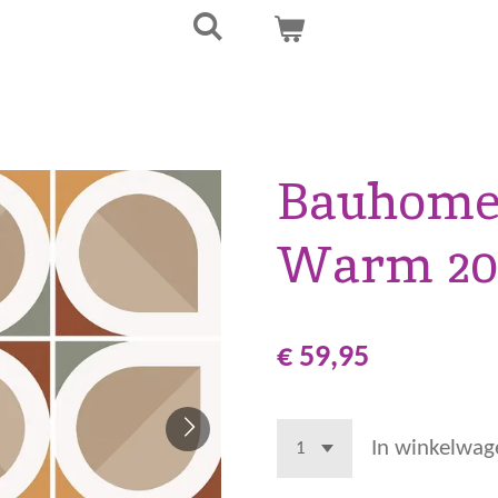
Bauhome 
Warm 20
€ 59,95
In winkelwag