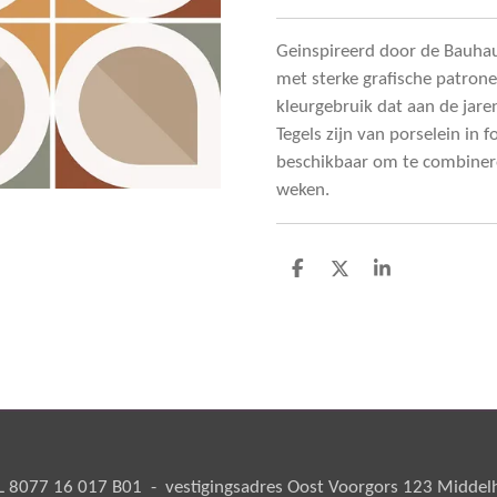
Geinspireerd door de Bauhaus
met sterke grafische patronen
kleurgebruik dat aan de jar
Tegels zijn van porselein in 
beschikbaar om te combineren.
weken.
D
D
S
e
e
h
l
e
a
e
l
r
n
e
8077 16 017 B01 - vestigingsadres Oost Voorgors 123 Middelha