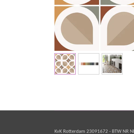
KvK Rotterdam 23091672 - BTW NR NL 