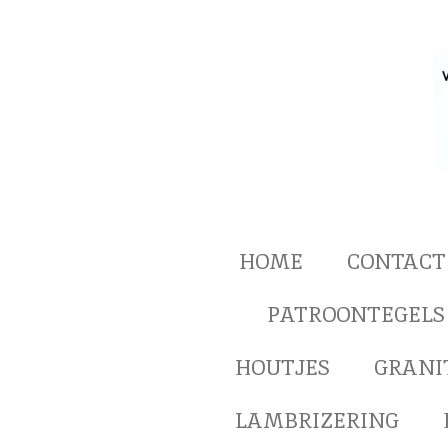
Ga
direct
naar
de
hoofdinhoud
HOME
CONTACT
PATROONTEGELS
HOUTJES
GRANI
LAMBRIZERING