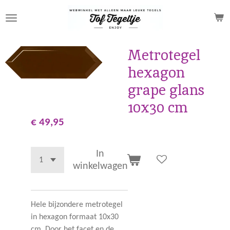
Ga
direct
naar
de
Metrotegel
hoofdinhoud
hexagon
grape glans
10x30 cm
€ 49,95
In
winkelwagen
Hele bijzondere metrotegel
in hexagon formaat 10x30
cm. Door het facet en de