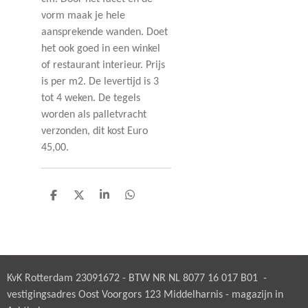
vorm maak je hele
aansprekende wanden. Doet
het ook goed in een winkel
of restaurant interieur. Prijs
is per m2. De levertijd is 3
tot 4 weken. De tegels
worden als palletvracht
verzonden, dit kost Euro
45,00.
D
D
S
D
e
e
h
e
l
e
a
l
e
l
r
e
n
e
n
KvK Rotterdam 23091672 - BTW NR NL 8077 16 017 B01 -
vestigingsadres Oost Voorgors 123 Middelharnis - magazijn in