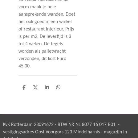
vorm maak je hele
aansprekende wanden. Doet
het ook goed in een winkel
of restaurant interieur. Prijs
is per m2. De levertijd is 3
tot 4 weken. De tegels
worden als palletvracht
verzonden, dit kost Euro
45,00.
D
D
S
D
e
e
h
e
l
e
a
l
e
l
r
e
n
e
n
KvK Rotterdam 23091672 - BTW NR NL 8077 16 017 B01 -
vestigingsadres Oost Voorgors 123 Middelharnis - magazijn in