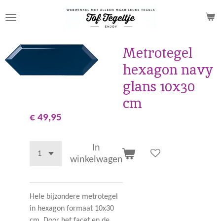
Ga
direct
naar
de
Metrotegel
hoofdinhoud
hexagon navy
glans 10x30
cm
€ 49,95
In
winkelwagen
Hele bijzondere metrotegel
in hexagon formaat 10x30
cm. Door het facet en de