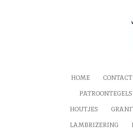
Ga
direct
naar
de
hoofdinhoud
HOME
CONTACT
PATROONTEGELS
HOUTJES
GRANI
LAMBRIZERING