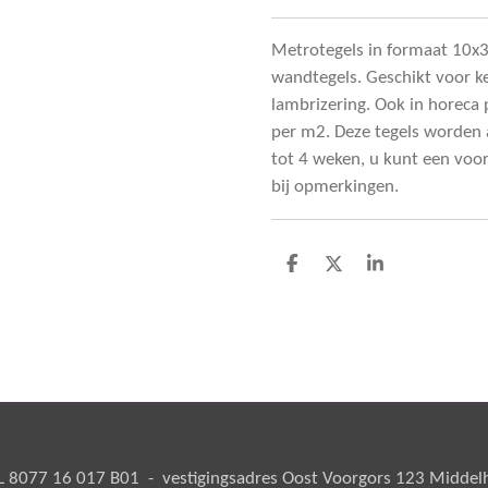
Metrotegels in formaat 10x3
wandtegels. Geschikt voor ke
lambrizering. Ook in horeca p
per m2. Deze tegels worden al
tot 4 weken, u kunt een voo
bij opmerkingen.
D
D
S
e
e
h
l
e
a
e
l
r
n
e
8077 16 017 B01 - vestigingsadres Oost Voorgors 123 Middelha