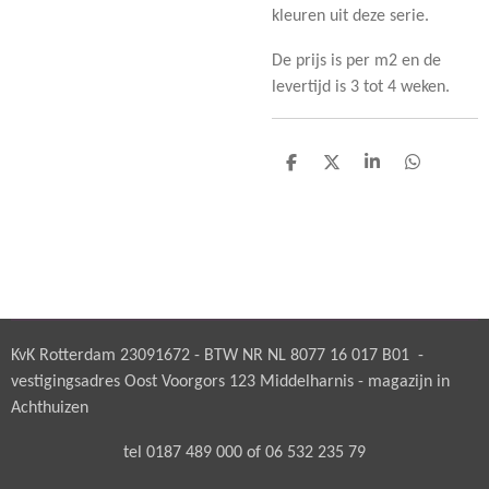
kleuren uit deze serie.
De prijs is per m2 en de
levertijd is 3 tot 4 weken.
D
D
S
D
e
e
h
e
l
e
a
l
e
l
r
e
n
e
n
KvK Rotterdam 23091672 - BTW NR NL 8077 16 017 B01 -
vestigingsadres Oost Voorgors 123 Middelharnis - magazijn in
Achthuizen
tel 0187 489 000 of 06 532 235 79