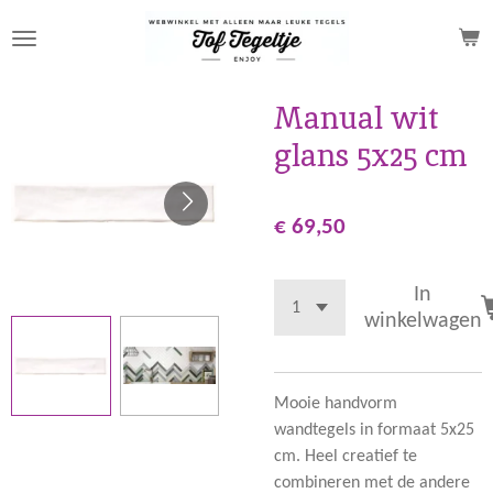
Ga
direct
naar
de
Manual wit
hoofdinhoud
glans 5x25 cm
€ 69,50
In
winkelwagen
Mooie handvorm
wandtegels in formaat 5x25
cm. Heel creatief te
combineren met de andere