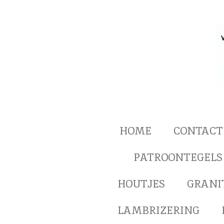
Ga
direct
naar
de
hoofdinhoud
HOME
CONTACT
PATROONTEGELS
HOUTJES
GRANI
LAMBRIZERING