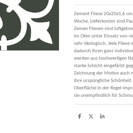
Zement Fliese 20x20x1,6 cm. P
Woche. Lieferkosten sind Pau
Zemen Fliesen sind luftgetro
im Ofen unter Einsatz von vi
sehr ökologisch. Jede Flies
dadurch ihren ganz individu
werden aus hochwertigen Na
starke Schicht eingefärbt g
Zeichnung der Motive auch n
ihre urspüngliche Schönheit
Oberfläche in der Regel imp
sie unempfindlich für Schmu
D
D
S
e
e
h
l
e
a