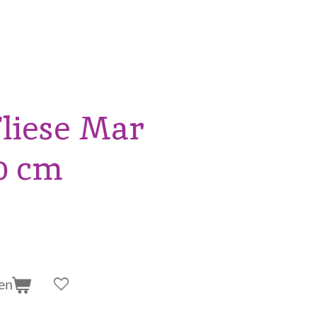
liese Mar
20 cm
en