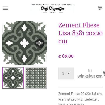
Ga
direct
naar
de
Zement Fliese
hoofdinhoud
Lisa 8381 20x20
cm
€ 89,00
In
winkelwagen
Zement Fliese 20x20x1,6 cm.
Preis ist pro M2. Lieferzeit