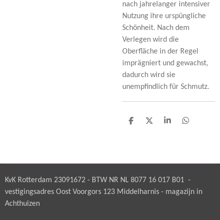
nach jahrelanger intensiver
Nutzung ihre urspüngliche
Schönheit. Nach dem
Verlegen wird die
Oberfläche in der Regel
imprägniert und gewachst,
dadurch wird sie
unempfindlich für Schmutz.
D
D
S
D
e
e
h
e
l
e
a
l
e
l
r
e
n
e
n
KvK Rotterdam 23091672 - BTW NR NL 8077 16 017 B01 -
vestigingsadres Oost Voorgors 123 Middelharnis - magazijn in
Achthuizen