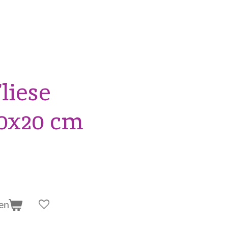
liese
20x20 cm
en