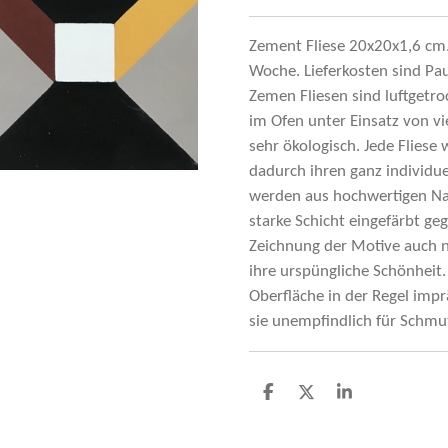
Zement Fliese 20x20x1,6 cm. P
Woche. Lieferkosten sind Pau
Zemen Fliesen sind luftgetro
im Ofen unter Einsatz von vi
sehr ökologisch. Jede Flies
dadurch ihren ganz individu
werden aus hochwertigen Na
starke Schicht eingefärbt g
Zeichnung der Motive auch n
ihre urspüngliche Schönheit
Oberfläche in der Regel imp
sie unempfindlich für Schmu
D
D
S
e
e
h
l
e
a