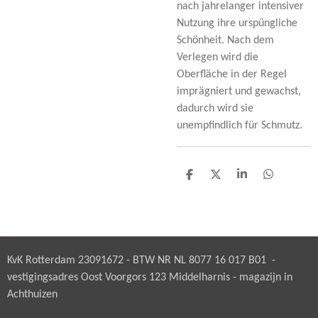
nach jahrelanger intensiver
Nutzung ihre urspüngliche
Schönheit. Nach dem
Verlegen wird die
Oberfläche in der Regel
imprägniert und gewachst,
dadurch wird sie
unempfindlich für Schmutz.
D
D
S
D
e
e
h
e
l
e
a
l
e
l
r
e
n
e
n
KvK Rotterdam 23091672 - BTW NR NL 8077 16 017 B01 -
vestigingsadres Oost Voorgors 123 Middelharnis - magazijn in
Achthuizen