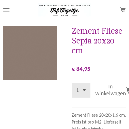
Ga
direct
naar
de
Zement Fliese
hoofdinhoud
Sepia 20x20
cm
€ 84,95
In
winkelwagen
Zement Fliese 20x20x1,6 cm.
Preis ist pro M2. Lieferzeit