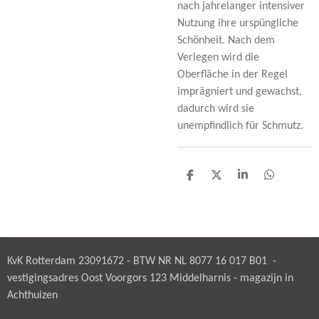
nach jahrelanger intensiver
Nutzung ihre urspüngliche
Schönheit. Nach dem
Verlegen wird die
Oberfläche in der Regel
imprägniert und gewachst,
dadurch wird sie
unempfindlich für Schmutz.
D
D
S
D
e
e
h
e
l
e
a
l
e
l
r
e
n
e
n
KvK Rotterdam 23091672 - BTW NR NL 8077 16 017 B01 -
vestigingsadres Oost Voorgors 123 Middelharnis - magazijn in
Achthuizen