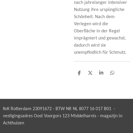
nach jahrelanger intensiver
Nutzung ihre urspüngliche
Schönheit. Nach dem
Verlegen wird die
Oberfläche in der Regel
imprägniert und gewachst,
dadurch wird sie
unempfindlich für Schmutz.
D
D
S
D
e
e
h
e
l
e
a
l
e
l
r
e
n
e
n
KvK Rotterdam 23091672 - BTW NR NL 8077 16 017 B01 -
vestigingsadres Oost Voorgors 123 Middelharnis - magazijn in
Achthuizen