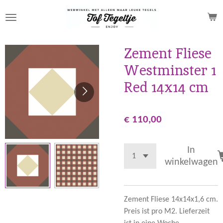
Ga
direct
naar
de
Zement Fliese
hoofdinhoud
Westminster 1
Red 14x14 cm
€ 110,00
In
winkelwagen
Zement Fliese 14x14x1,6 cm.
Preis ist pro M2. Lieferzeit