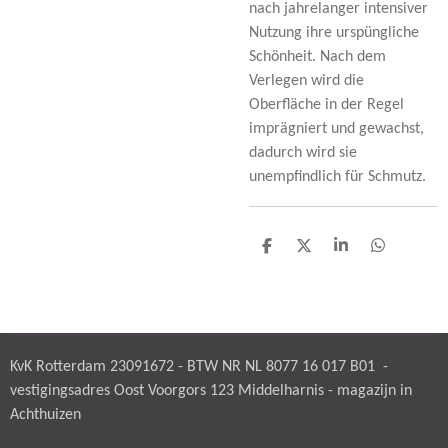
nach jahrelanger intensiver
Nutzung ihre urspüngliche
Schönheit. Nach dem
Verlegen wird die
Oberfläche in der Regel
imprägniert und gewachst,
dadurch wird sie
unempfindlich für Schmutz.
D
D
S
D
e
e
h
e
l
e
a
l
e
l
r
e
n
e
n
KvK Rotterdam 23091672 - BTW NR NL 8077 16 017 B01 -
vestigingsadres Oost Voorgors 123 Middelharnis - magazijn in
Achthuizen