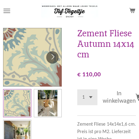
Ga
direct
naar
de
Zement Fliese
hoofdinhoud
Autumn 14x14
cm
€ 110,00
In
winkelwagen
Zement Fliese 14x14x1,6 cm.
Preis ist pro M2. Lieferzeit