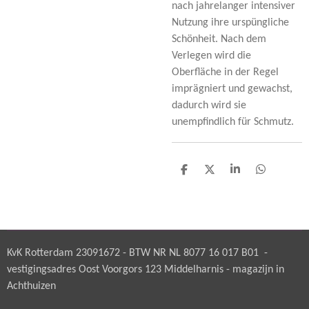
nach jahrelanger intensiver
Nutzung ihre urspüngliche
Schönheit. Nach dem
Verlegen wird die
Oberfläche in der Regel
imprägniert und gewachst,
dadurch wird sie
unempfindlich für Schmutz.
D
D
S
D
e
e
h
e
l
e
a
l
e
l
r
e
n
e
n
KvK Rotterdam 23091672 - BTW NR NL 8077 16 017 B01 -
vestigingsadres Oost Voorgors 123 Middelharnis - magazijn in
Achthuizen