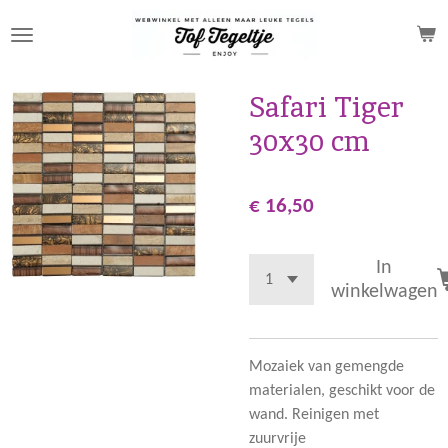
Ga
direct
naar
de
Safari Tiger
hoofdinhoud
30x30 cm
€ 16,50
In
winkelwagen
Mozaiek van gemengde
materialen, geschikt voor de
wand. Reinigen met
zuurvrije