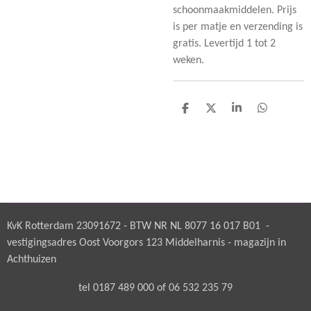
schoonmaakmiddelen. Prijs
is per matje en verzending is
gratis. Levertijd 1 tot 2
weken.
D
D
S
D
e
e
h
e
l
e
a
l
e
l
r
e
n
e
n
KvK Rotterdam 23091672 - BTW NR NL 8077 16 017 B01 -
vestigingsadres Oost Voorgors 123 Middelharnis - magazijn in
Achthuizen
tel 0187 489 000 of 06 532 235 79