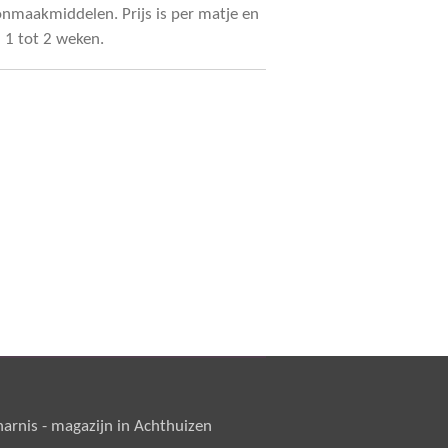
onmaakmiddelen. Prijs is per matje en
d 1 tot 2 weken.
rnis - magazijn in Achthuizen