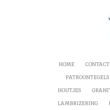
Ga
direct
naar
de
hoofdinhoud
HOME
CONTACT
PATROONTEGELS
HOUTJES
GRANI
LAMBRIZERING