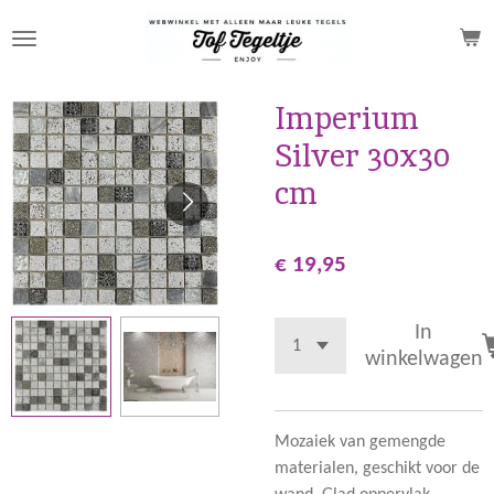
Ga
direct
naar
de
Imperium
hoofdinhoud
Silver 30x30
cm
€ 19,95
In
winkelwagen
Mozaiek van gemengde
materialen, geschikt voor de