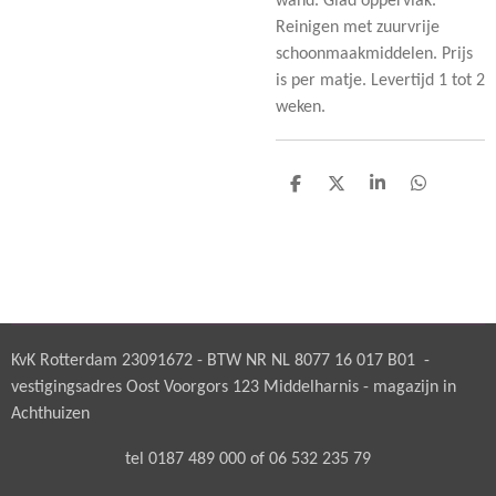
wand. Glad oppervlak.
Reinigen met zuurvrije
schoonmaakmiddelen. Prijs
is per matje. Levertijd 1 tot 2
weken.
D
D
S
D
e
e
h
e
l
e
a
l
e
l
r
e
n
e
n
KvK Rotterdam 23091672 - BTW NR NL 8077 16 017 B01 -
vestigingsadres Oost Voorgors 123 Middelharnis - magazijn in
Achthuizen
tel 0187 489 000 of 06 532 235 79