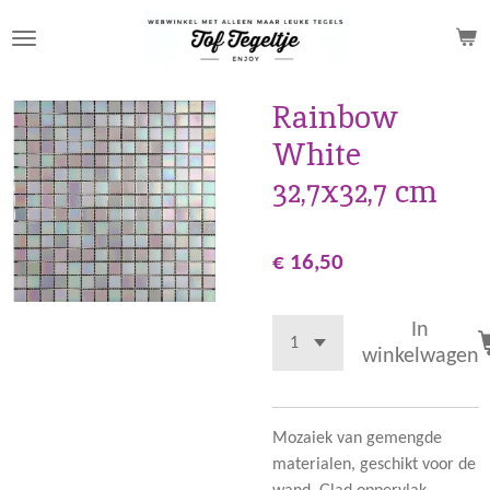
Ga
direct
naar
de
Rainbow
hoofdinhoud
White
32,7x32,7 cm
€ 16,50
In
winkelwagen
Mozaiek van gemengde
materialen, geschikt voor de