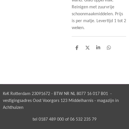
wand. Glad oppervlak.
Reinigen met zuurvrije
schoonmaakmiddelen. Prijs
is per matje. Levertijd 1 tot 2
weken.
D
D
S
D
e
e
h
e
l
e
a
l
e
l
r
e
n
e
n
KvK Rotterdam 23091672 - BTW NR NL 8077 16 017 B01 -
vestigingsadres Oost Voorgors 123 Middelharnis - magazijn in
Achthuizen
tel 0187 489 000 of 06 532 235 79