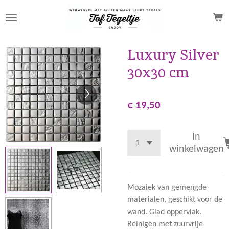
Ga
direct
naar
de
Luxury Silver
hoofdinhoud
30x30 cm
€ 19,50
In
winkelwagen
Mozaiek van gemengde
materialen, geschikt voor de
wand. Glad oppervlak.
Reinigen met zuurvrije