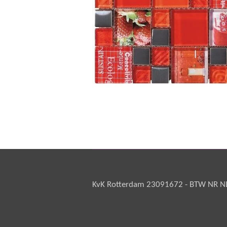
KvK Rotterdam 23091672 - BTW NR NL 