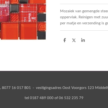
Mozaiek van gemengde steen
oppervlak. Reinigen met zuu
per matje en verzending is gr
D
D
S
e
e
h
l
e
a
e
l
r
n
e
8077 16 017 B01 - vestigingsadres Oost Voorgors 123 Middelha
tel 0187 489 000 of 06 532 235 79