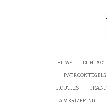
Ga
direct
naar
de
hoofdinhoud
HOME
CONTACT
PATROONTEGELS
HOUTJES
GRANI
LAMBRIZERING