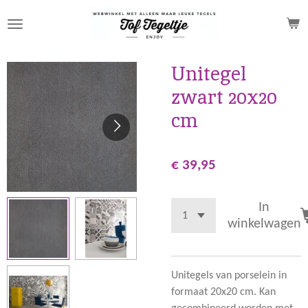
Ga
direct
naar
de
Unitegel
hoofdinhoud
zwart 20x20
cm
€ 39,95
In
winkelwagen
Unitegels van porselein in
formaat 20x20 cm. Kan