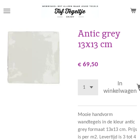
Ga
direct
naar
de
Antic grey
hoofdinhoud
13x13 cm
€ 69,50
In
winkelwagen
Mooie handvorm
wandtegels in de kleur antic
grey formaat 13x13 cm. Prijs
is per m2. Levertijd is 3 tot 4