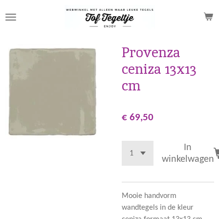
Ga
direct
naar
de
Provenza
hoofdinhoud
ceniza 13x13
cm
€ 69,50
In
winkelwagen
Mooie handvorm
wandtegels in de kleur