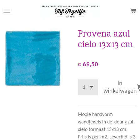
Ga
direct
naar
de
Provena azul
hoofdinhoud
cielo 13x13 cm
€ 69,50
In
winkelwagen
Mooie handvorm
wandtegels in de kleur azul
cielo formaat 13x13 cm.
Prijs is per m2. Levertijd is 3