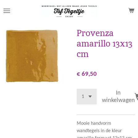
Ga
direct
naar
de
Provenza
hoofdinhoud
amarillo 13x13
cm
€ 69,50
In
winkelwagen
Mooie handvorm
wandtegels in de kleur