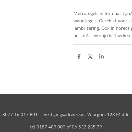
Metrotegels in formaat 7,5x
wandtegels. Geschikt voor ke
lambrizering. Ook in horeca p
per m2. Levertijd is 4 weken.
D
D
S
e
e
h
l
e
a
e
l
r
n
e
8077 16 017 B01 - vestigingsadres Oost Voorgors 123 Middelha
tel 0187 489 000 of 06 532 235 79