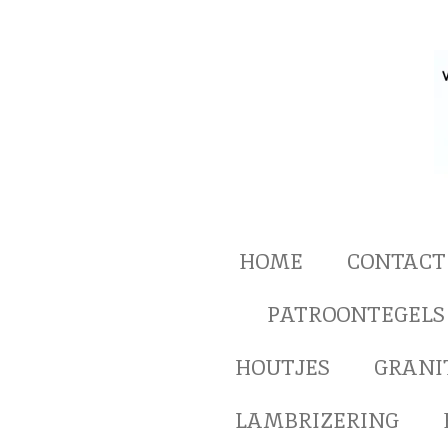
Ga
direct
naar
de
hoofdinhoud
HOME
CONTACT
PATROONTEGELS
HOUTJES
GRANI
LAMBRIZERING