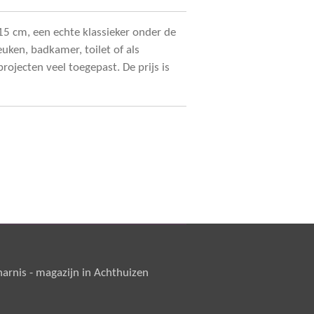
15 cm, een echte klassieker onder de
uken, badkamer, toilet of als
rojecten veel toegepast. De prijs is
rnis - magazijn in Achthuizen