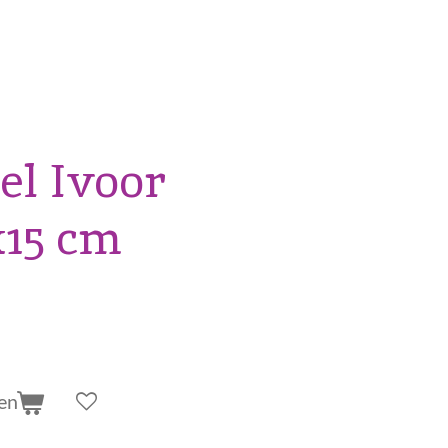
el Ivoor
x15 cm
en