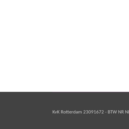
KvK Rotterdam 23091672 - BTW NR NL 