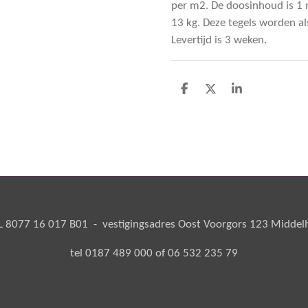
per m2. De doosinhoud is 1 
13 kg. Deze tegels worden al
Levertijd is 3 weken.
D
D
S
e
e
h
l
e
a
e
l
r
n
e
8077 16 017 B01 - vestigingsadres Oost Voorgors 123 Middelha
tel 0187 489 000 of 06 532 235 79