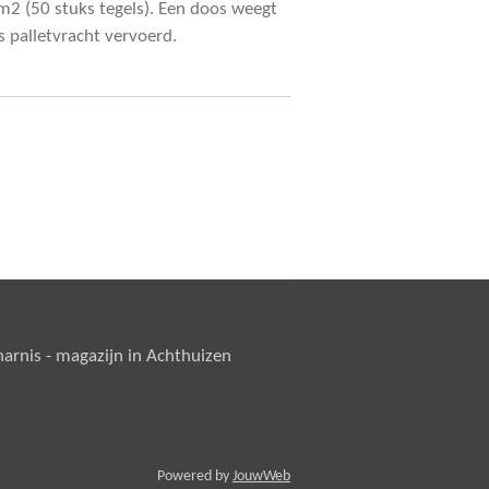
m2 (50 stuks tegels). Een doos weegt
s palletvracht vervoerd.
rnis - magazijn in Achthuizen
Powered by
JouwWeb