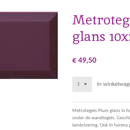
Metroteg
glans 10
€ 49,50
In winkelwag
Metrotegels Plum glans in f
onder de wandtegels. Geschik
lambrizering. Ook in horeca p