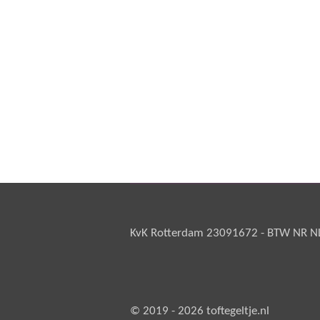
KvK Rotterdam 23091672 - BTW NR NL 
© 2019 - 2026 toftegeltje.nl