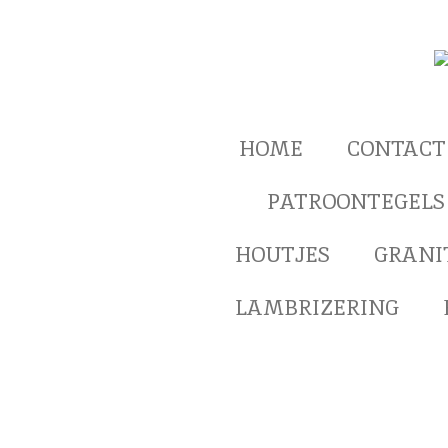
Ga
direct
naar
de
hoofdinhoud
HOME
CONTACT
PATROONTEGELS
HOUTJES
GRANI
LAMBRIZERING