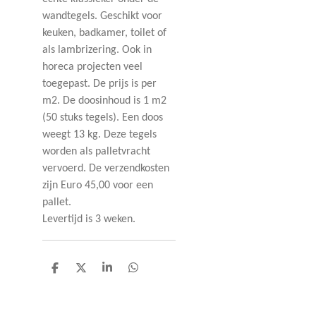
wandtegels. Geschikt voor
keuken, badkamer, toilet of
als lambrizering. Ook in
horeca projecten veel
toegepast. De prijs is per
m2. De doosinhoud is 1 m2
(50 stuks tegels). Een doos
weegt 13 kg. Deze tegels
worden als palletvracht
vervoerd. De verzendkosten
zijn Euro 45,00 voor een
pallet.
Levertijd is 3 weken.
D
D
S
D
e
e
h
e
l
e
a
l
e
l
r
e