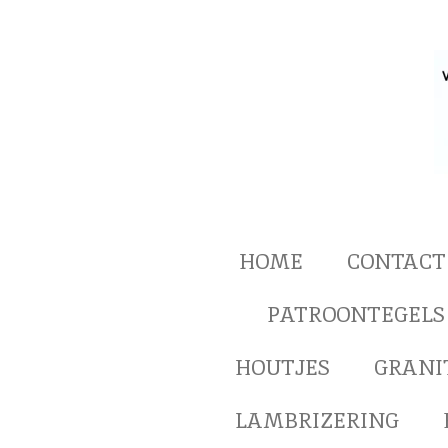
Ga
direct
naar
de
hoofdinhoud
HOME
CONTACT
PATROONTEGELS
HOUTJES
GRANI
LAMBRIZERING