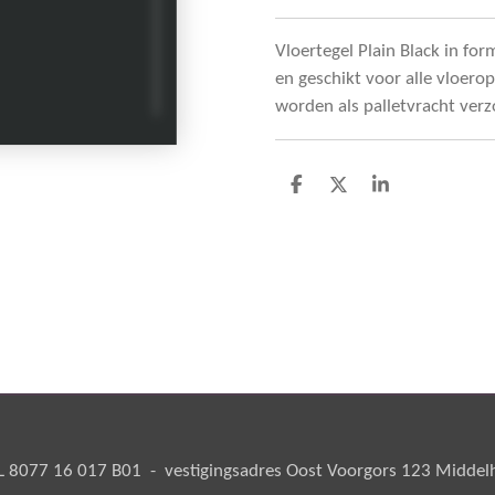
Vloertegel Plain Black in for
en geschikt voor alle vloerop
worden als palletvracht verz
D
D
S
e
e
h
l
e
a
e
l
r
n
e
8077 16 017 B01 - vestigingsadres Oost Voorgors 123 Middelha