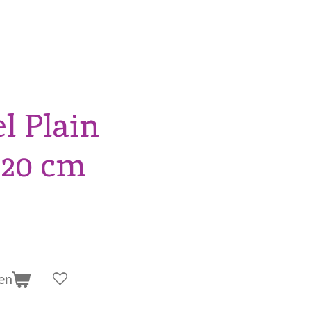
l Plain
x20 cm
en