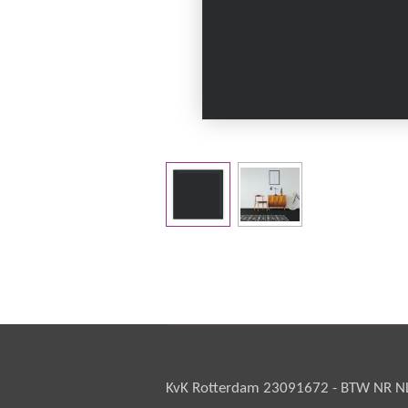
KvK Rotterdam 23091672 - BTW NR NL 