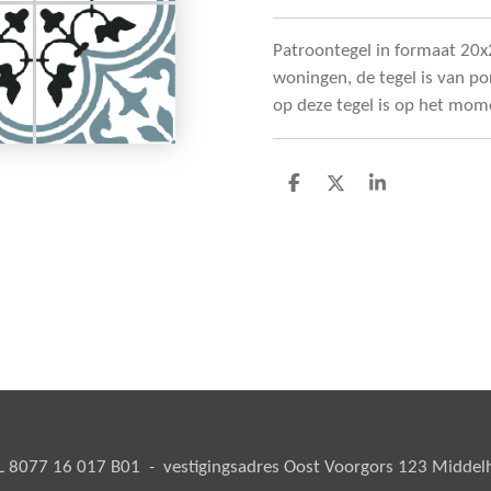
Patroontegel in formaat 20x
woningen, de tegel is van por
op deze tegel is op het mom
D
D
S
e
e
h
l
e
a
e
l
r
n
e
8077 16 017 B01 - vestigingsadres Oost Voorgors 123 Middelha