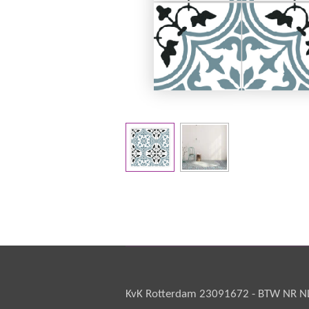
KvK Rotterdam 23091672 - BTW NR NL 