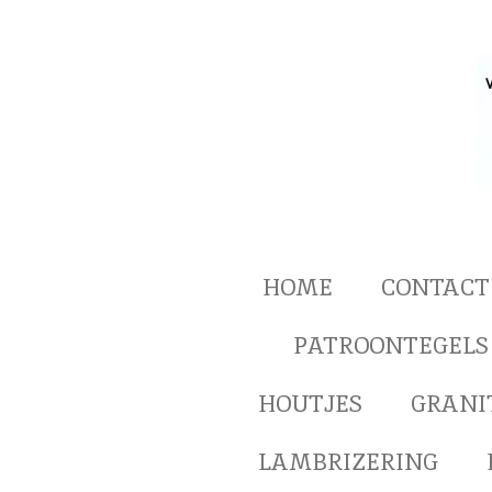
Ga
direct
naar
de
hoofdinhoud
HOME
CONTACT
PATROONTEGELS
HOUTJES
GRANI
LAMBRIZERING