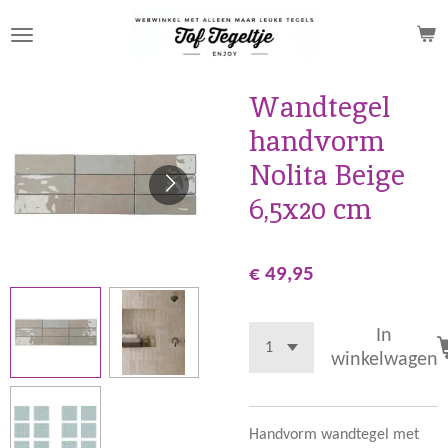
Ga
direct
naar
de
Wandtegel
hoofdinhoud
handvorm
Nolita Beige
6,5x20 cm
€ 49,95
In
winkelwagen
Handvorm wandtegel met