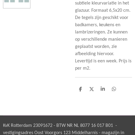
subtiele kleurvariatie in het
glazuur. Formaat 6,5x20 cm.
De tegels zijn geschikt voor
badkamers, keukens en
lambrizeringen. Ze kunnen
op verschillende manieren
geplaatst worden, zie
afbeelding hiervoor.
Levertijd is een week. Prijs is
per m2.
D
D
S
D
e
e
h
e
l
e
a
l
e
l
r
e
n
e
n
KvK Rotterdam 23091672 - BTW NR NL 8077 16 017 B01 -
vestigingsadres Oost Voorgors 123 Middelharnis - magazijn in