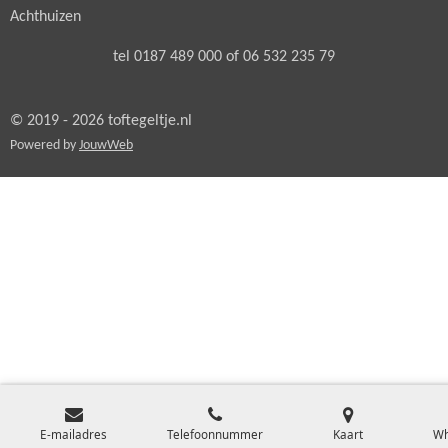
Achthuizen
tel 0187 489 000 of 06 532 235 79
© 2019 - 2026 toftegeltje.nl
Powered by
JouwWeb
E-mailadres
Telefoonnummer
Kaart
Wh