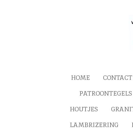
Ga
direct
naar
de
hoofdinhoud
HOME
CONTACT
PATROONTEGELS
HOUTJES
GRANI
LAMBRIZERING