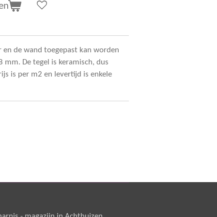
en
oer en de wand toegepast kan worden
 8 mm. De tegel is keramisch, dus
js is per m2 en levertijd is enkele
rnis - magazijn in Achthuizen