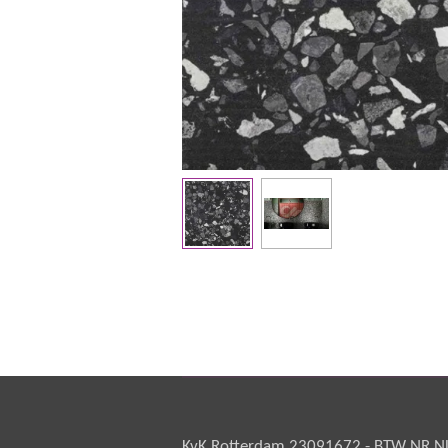
KvK Rotterdam 23091672 - BTW NR NL 