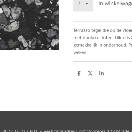
In winkelwag
Terrazzo tegel die op de vl
met donkere tinten. Dikte is
gemakkelijk in onderhoud. Pri
weken.
D
D
S
e
e
h
l
e
a
e
l
r
n
e
8077 16 017 B01 - vestigingsadres Oost Voorgors 123 Middelha