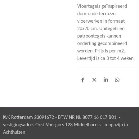
Vloertegels geïnspireerd
door oude terrazzo
vloerwerken in formaat
20x20 cm. Unitegels en
patroontegels kunnen
onderling gecombineerd
worden. Prijs is per m2.
Levertijd is ca 3 tot 4 weken.
D
D
S
D
e
e
h
e
l
e
a
l
e
l
r
e
n
e
n
KvK Rotterdam 23091672 - BTW NR NL 8077 16 017 B01 -
vestigingsadres Oost Voorgors 123 Middelharnis - magazijn in
Achthuizen