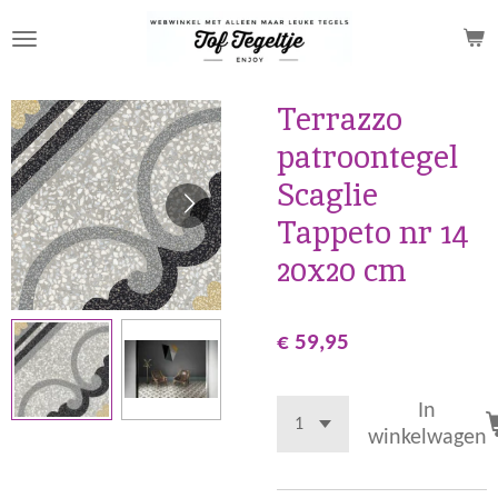
Ga
direct
naar
de
Terrazzo
hoofdinhoud
patroontegel
Scaglie
Tappeto nr 14
20x20 cm
€ 59,95
In
winkelwagen