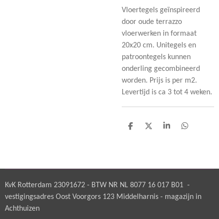
Vloertegels geïnspireerd
door oude terrazzo
vloerwerken in formaat
20x20 cm. Unitegels en
patroontegels kunnen
onderling gecombineerd
worden. Prijs is per m2.
Levertijd is ca 3 tot 4 weken.
D
D
S
D
e
e
h
e
l
e
a
l
e
l
r
e
n
e
n
KvK Rotterdam 23091672 - BTW NR NL 8077 16 017 B01 -
vestigingsadres Oost Voorgors 123 Middelharnis - magazijn in
Achthuizen