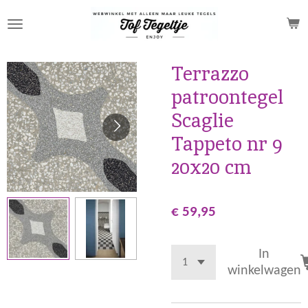
Ga
direct
naar
de
Terrazzo
hoofdinhoud
patroontegel
Scaglie
Tappeto nr 9
20x20 cm
€ 59,95
In
winkelwagen