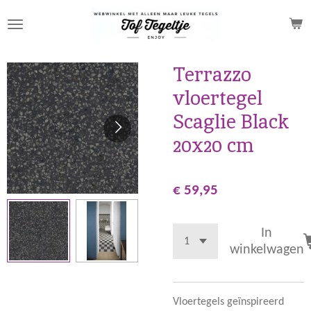
Ga
direct
naar
de
Terrazzo
hoofdinhoud
vloertegel
Scaglie Black
20x20 cm
€ 59,95
In
winkelwagen
Vloertegels geïnspireerd