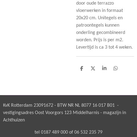
door oude terrazzo
vloerwerken in formaat
20x20 cm. Unitegels en
patroontegels kunnen
onderling gecombineerd
worden. Prijs is per m2.
Levertijd is ca 3 tot 4 weken.
D
D
S
D
e
e
h
e
l
e
a
l
e
l
r
e
n
e
n
KvK Rotterdam 23091672 - BTW NR NL 8077 16 017 B01 -
vestigingsadres Oost Voorgors 123 Middelharnis - magazijn in
Achthuizen
tel 0187 489 000 of 06 532 235 79