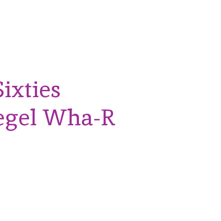
Sixties
egel Wha-R