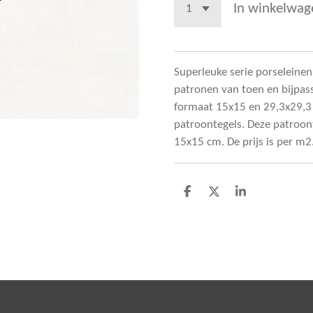
In winkelwag
Superleuke serie porseleinen 
patronen van toen en bijpass
formaat 15x15 en 29,3x29,3 
patroontegels. Deze patroont
15x15 cm. De prijs is per m2.
D
D
S
e
e
h
l
e
a
e
l
r
n
e