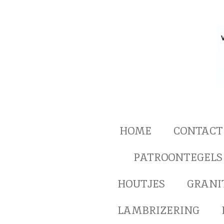
Ga
direct
naar
de
hoofdinhoud
HOME
CONTACT
PATROONTEGELS
HOUTJES
GRANI
LAMBRIZERING