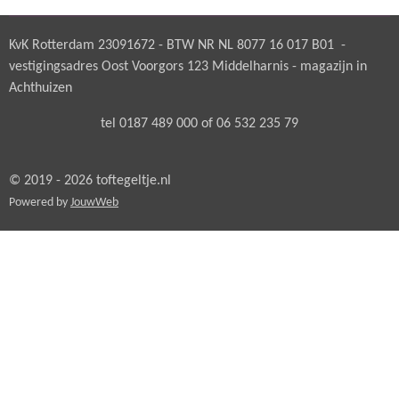
n
e
n
KvK Rotterdam 23091672 - BTW NR NL 8077 16 017 B01 -
vestigingsadres Oost Voorgors 123 Middelharnis - magazijn in
Achthuizen
tel 0187 489 000 of 06 532 235 79
© 2019 - 2026 toftegeltje.nl
Powered by
JouwWeb