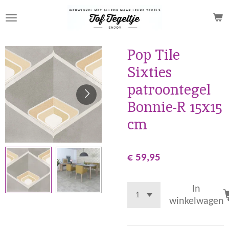
Ga
direct
naar
de
Pop Tile
hoofdinhoud
Sixties
patroontegel
Bonnie-R 15x15
cm
€ 59,95
In
winkelwagen