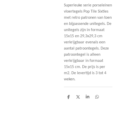
Superleuke serie porseleinen
vloertegels Pop Tile Sixties
met retro patronen van toen
en bijpassende unitegels. De
unitegels zijn in formaat
15x15 en 29,3x29,3 cm
verkrijgbaar evenals een
aantal patroontegels. Deze
patroontegel is alleen
verkrijgbaar in formaat
15x15 cm. De prijs is per
m2. De levertijd is 3 tot 4
weken.
D
D
S
D
e
e
h
e
l
e
a
l
e
l
r
e