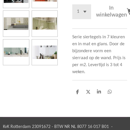
In
winkelwagen
Serie siertegels in 7 kleuren
en in mat en glans. Door de
bijzondere vorm een
sierraad op de wand. Prijs is
per m2. Levertijd is 3 tot 4
weken.
D
D
S
D
e
e
h
e
l
e
a
l
e
l
r
e
n
e
n
KvK Rotterdam 23091672 - BTW NR NL 8077 16 017 B01 -