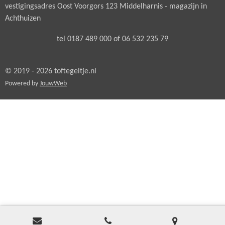
vestigingsadres Oost Voorgors 123 Middelharnis - magazijn in
Achthuizen
tel 0187 489 000 of 06 532 235 79
© 2019 - 2026 toftegeltje.nl
Powered by
JouwWeb