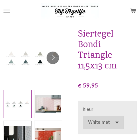
Ga
direct
naar
de
Siertegel
hoofdinhoud
Bondi
Triangle
11,5x13 cm
€ 59,95
Kleur