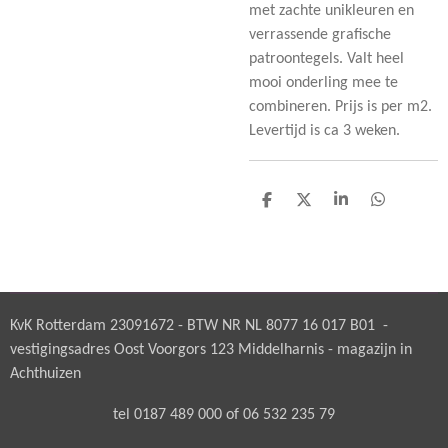
met zachte unikleuren en
verrassende grafische
patroontegels. Valt heel
mooi onderling mee te
combineren. Prijs is per m2.
Levertijd is ca 3 weken.
D
D
S
D
e
e
h
e
l
e
a
l
e
l
r
e
n
e
n
KvK Rotterdam 23091672 - BTW NR NL 8077 16 017 B01 -
vestigingsadres Oost Voorgors 123 Middelharnis - magazijn in
Achthuizen
tel 0187 489 000 of 06 532 235 79