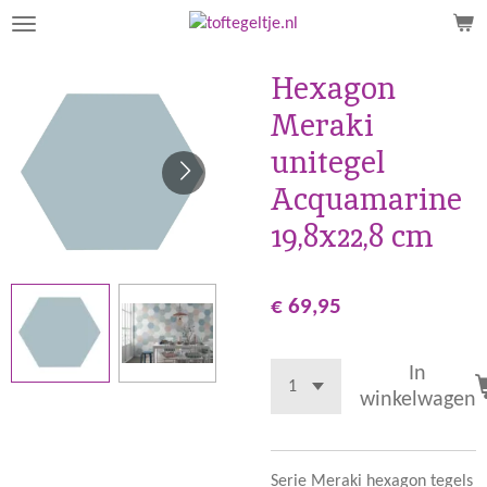
Ga
direct
naar
Hexagon
de
Meraki
hoofdinhoud
unitegel
Acquamarine
19,8x22,8 cm
€ 69,95
In
winkelwagen
Serie Meraki hexagon tegels