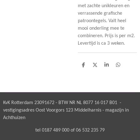
met zachte unikleuren en
verrassende grafische
patroontegels. Valt heel
mooi onderling mee te
combineren. Prijs is per m2.
Levertijd is ca 3 weken.
D
D
S
D
e
e
h
e
l
e
a
l
e
l
r
e
n
e
n
KvK Rotterdam 23091672 - BTW NR NL 8077 16 017 B01 -
vestigingsadres Oost Voorgors 123 Middelharnis - magazijn in
Achthuizen
tel 0187 489 000 of 06 532 235 79