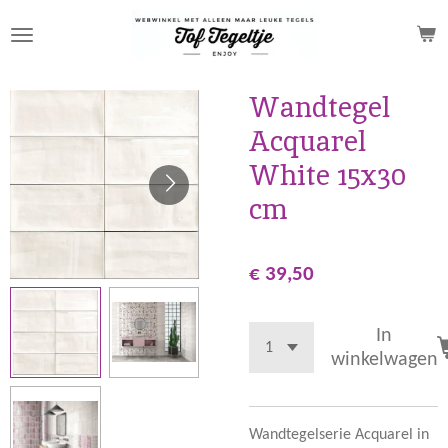
Ga
direct
naar
de
Wandtegel
hoofdinhoud
Acquarel
White 15x30
cm
€ 39,50
In
winkelwagen
Wandtegelserie Acquarel in