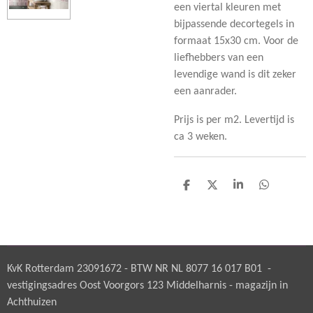
een viertal kleuren met
bijpassende decortegels in
formaat 15x30 cm. Voor de
liefhebbers van een
levendige wand is dit zeker
een aanrader.
Prijs is per m2. Levertijd is
ca 3 weken.
D
D
S
D
e
e
h
e
l
e
a
l
e
l
r
e
n
e
n
KvK Rotterdam 23091672 - BTW NR NL 8077 16 017 B01 -
vestigingsadres Oost Voorgors 123 Middelharnis - magazijn in
Achthuizen