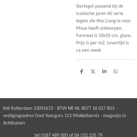
Siertegel passend bij de
iconische jaren 60 serie
tegels die Kho Liang Ie voor
Mosa heeft ontworpen.
Formaat is 10x10 cm, glans.
Prijs is per m2. Levertijd is
ca een week.
D
D
S
D
e
e
h
e
l
e
a
l
e
l
r
e
n
e
n
KvK Rotterdam 23091672 - BTW NR NL 8077 16 017 B01 -
vestigingsadres Oost Voorgors 123 Middelharnis - magazijn in
Achthuizen
tel 0187 489 000 of 06 532 235 79