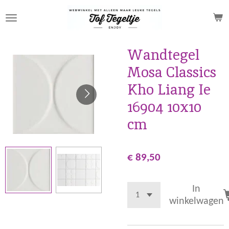
Ga
direct
naar
de
Wandtegel
hoofdinhoud
Mosa Classics
Kho Liang Ie
16904 10x10
cm
€ 89,50
In
winkelwagen