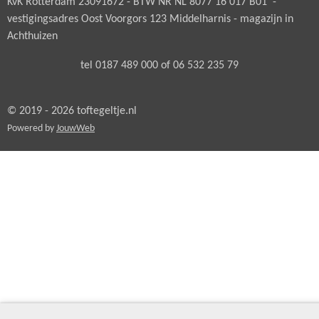
KvK Rotterdam 23091672 - BTW NR NL 8077 16 017 B01 -
vestigingsadres Oost Voorgors 123 Middelharnis - magazijn in
Achthuizen
tel 0187 489 000 of 06 532 235 79
© 2019 - 2026 toftegeltje.nl
Powered by
JouwWeb