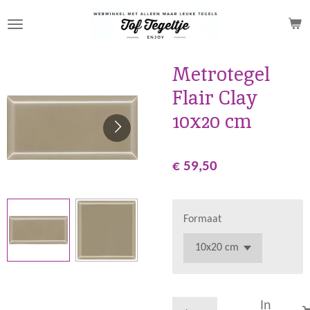
Ga
direct
naar
de
Metrotegel
hoofdinhoud
Flair Clay
10x20 cm
€ 59,50
Formaat
In