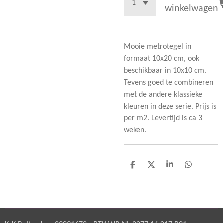
winkelwagen
Mooie metrotegel in
formaat 10x20 cm, ook
beschikbaar in 10x10 cm.
Tevens goed te combineren
met de andere klassieke
kleuren in deze serie. Prijs is
per m2. Levertijd is ca 3
weken.
D
D
S
D
e
e
h
e
l
e
a
l
e
l
r
e
n
e
n