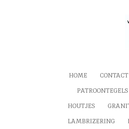
Ga
direct
naar
de
hoofdinhoud
HOME
CONTACT
PATROONTEGELS
HOUTJES
GRANI
LAMBRIZERING