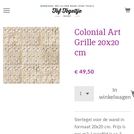
Ga
direct
naar
de
Colonial Art
hoofdinhoud
Grille 20x20
cm
€ 49,50
In
winkelwagen
Siertegel voor de wand in
formaat 20x20 cm. Prijs is